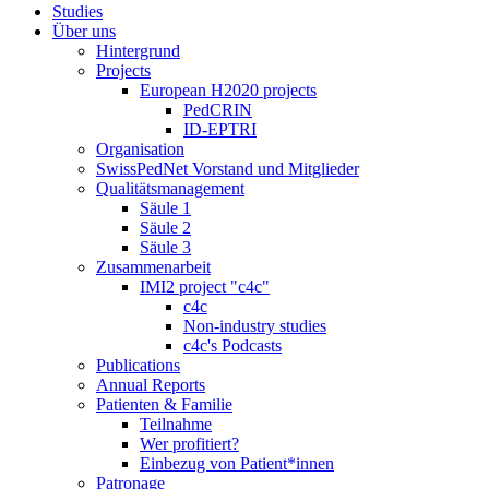
Studies
Über uns
Hintergrund
Projects
European H2020 projects
PedCRIN
ID-EPTRI
Organisation
SwissPedNet Vorstand und Mitglieder
Qualitätsmanagement
Säule 1
Säule 2
Säule 3
Zusammenarbeit
IMI2 project "c4c"
c4c
Non-industry studies
c4c's Podcasts
Publications
Annual Reports
Patienten & Familie
Teilnahme
Wer profitiert?
Einbezug von Patient*innen
Patronage